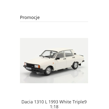
Promocje
& Furious
Dacia 1310 L 1993 White Triple9
Autosa
lido 1:18
1:18
Ż