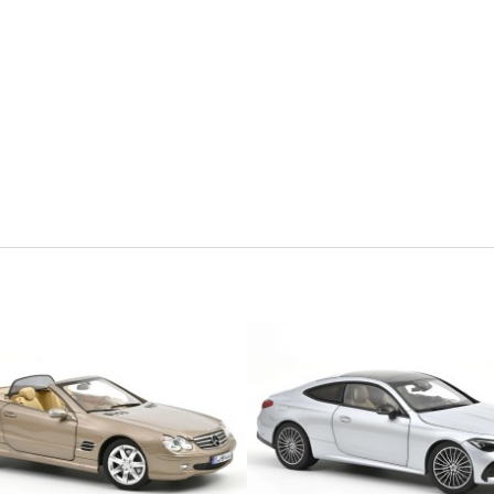
33 x 15 x 12 cm
99,90 zł
299,90 zł
129,90 zł
359,90 zł
 regularna:
Cena regularna:
129,90 zł
359,90 zł
iższa cena:
Najniższa cena:
do koszyka
do koszyka