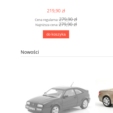
219,90 zł
0 zł
279,90 zł
Cena regularna:
Cena
0 zł
279,90 zł
Najniższa cena:
Najn
do koszyka
Nowości