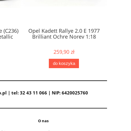
 (C236)
Opel Kadett Rallye 2.0 E 1977
Volks
tallic
Brilliant Ochre Norev 1:18
Cabriole
259,90 zł
do koszyka
pl | tel: 32 43 11 066 | NIP: 6420025760
O nas