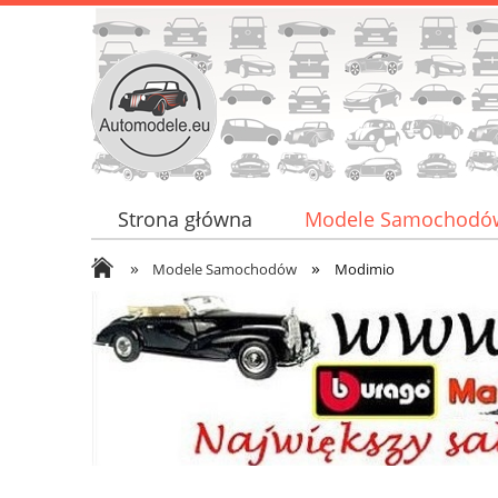
Strona główna
Modele Samochodó
»
»
Promocje
Nowości
Kontakt
Modele Samochodów
Modimio