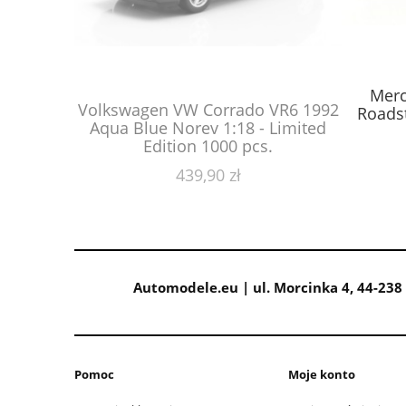
Merc
 G60 1989
Volkswagen VW Corrado VR6 1992
Roadst
- Limited
Aqua Blue Norev 1:18 - Limited
.
Edition 1000 pcs.
439,90 zł
Automodele.eu | ul. Morcinka 4, 44-238 
Pomoc
Moje konto